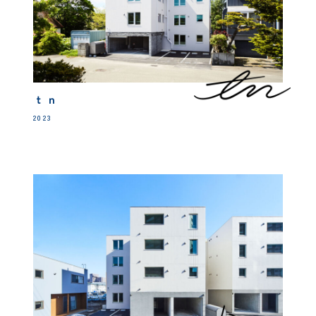
ｔｎ
2023